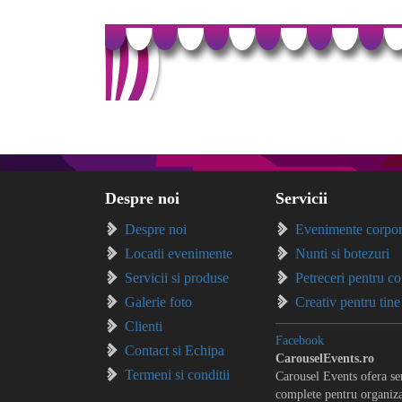
Despre noi
Servicii
Despre noi
Evenimente corpor
Locatii evenimente
Nunti si botezuri
Servicii si produse
Petreceri pentru co
Galerie foto
Creativ pentru tine
Clienti
Facebook
Contact si Echipa
CarouselEvents.ro
Termeni si conditii
Carousel Events ofera ser
complete pentru organiz