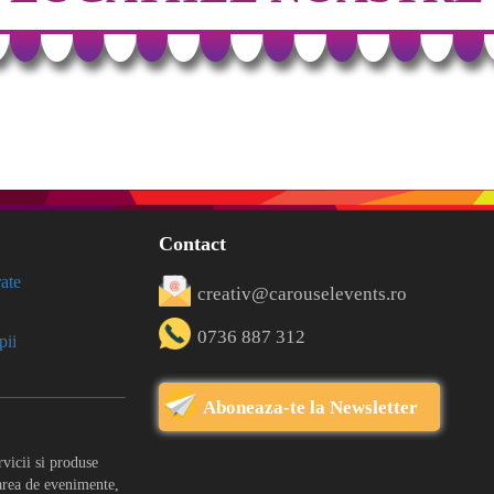
Contact
ate
creativ@carouselevents.ro
0736 887 312
pii
Aboneaza-te la Newsletter
vicii si produse
area de evenimente,