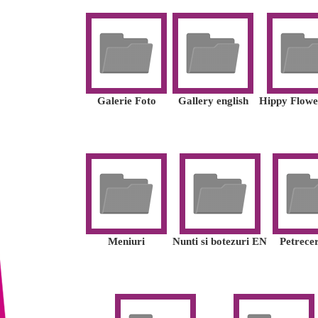
Galerie Foto
Gallery english
Hippy Flow
Meniuri
Nunti si botezuri EN
Petrecer